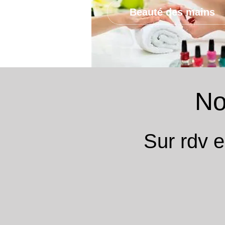
Beauté des mains
Not
Sur rdv e