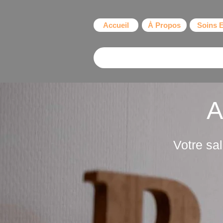
Accueil
À Propos
Soins 
A&L
Votre sa