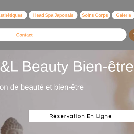
Esthétiques
Head Spa Japonais
Soins Corps
Galerie
Contact
 Beauty Bien-ê
lon de
beauté et bien-être
Réservation En Ligne