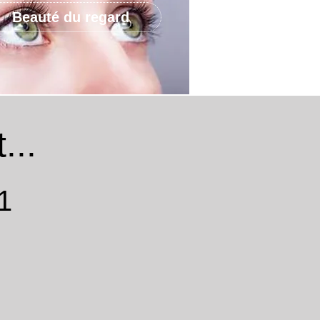
Beauté du regard
...
1